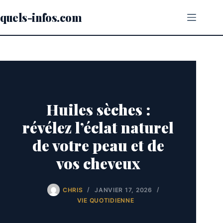
Passer
au
quels-infos.com
contenu
Huiles sèches :
révélez l’éclat naturel
de votre peau et de
vos cheveux
CHRIS
JANVIER 17, 2026
VIE QUOTIDIENNE