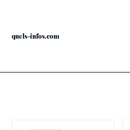
Passer
au
contenu
quels-infos.com
Catégorie
Vie quoti