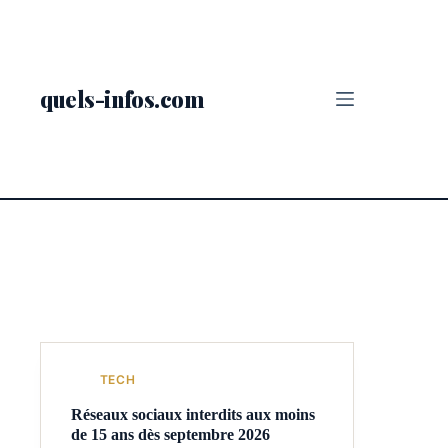
Passer
au
contenu
quels-infos.com
Catégorie
Tech
TECH
Réseaux sociaux interdits aux moins
de 15 ans dès septembre 2026