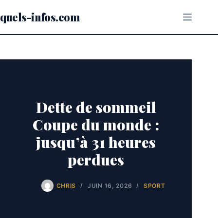
Passer
au
quels-infos.com
contenu
Dette de sommeil
Coupe du monde :
jusqu’à 31 heures
perdues
CHRIS
JUIN 16, 2026
SPORT