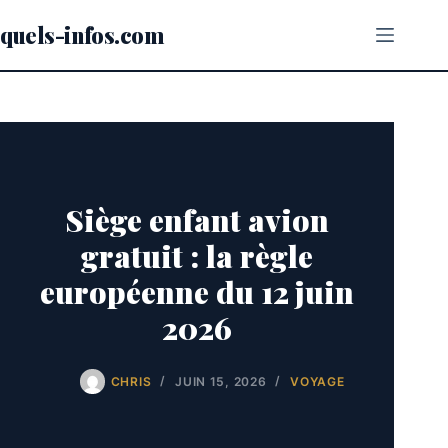
Passer
au
quels-infos.com
contenu
Siège enfant avion
gratuit : la règle
européenne du 12 juin
2026
CHRIS
JUIN 15, 2026
VOYAGE