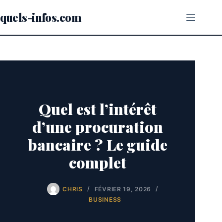
Passer
au
quels-infos.com
contenu
Quel est l’intérêt
d’une procuration
bancaire ? Le guide
complet
CHRIS
FÉVRIER 19, 2026
BUSINESS