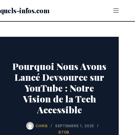
Passer
au
quels-infos.com
contenu
Pourquoi Nous Avons
Lancé Devsource sur
YouTube : Notre
Vision de la Tech
Accessible
CHRIS
SEPTEMBRE 1, 2025
BTOB