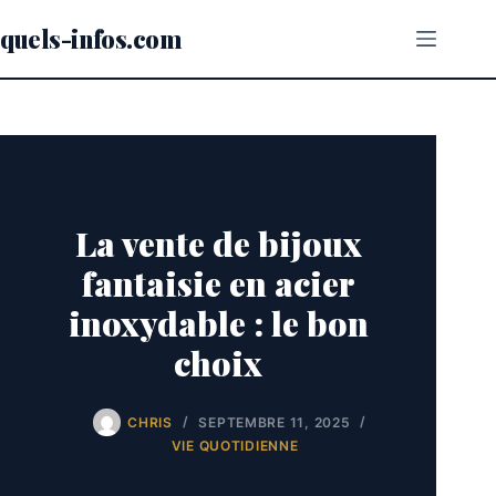
Passer
au
quels-infos.com
contenu
La vente de bijoux
fantaisie en acier
inoxydable : le bon
choix
CHRIS
SEPTEMBRE 11, 2025
VIE QUOTIDIENNE