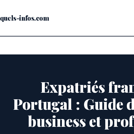
Passer
au
contenu
quels-infos.com
Expatriés fra
Portugal : Guide 
business et pro