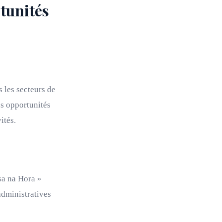
tunités
 les secteurs de
es opportunités
ités.
sa na Hora »
administratives