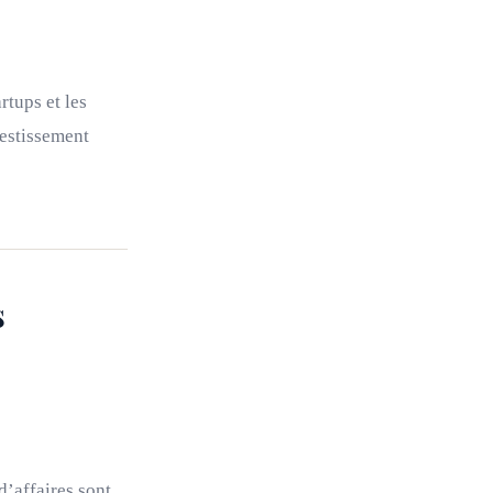
rtups et les
vestissement
s
d’affaires sont