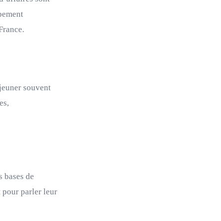
ppement
France.
éjeuner souvent
es,
s bases de
t pour parler leur