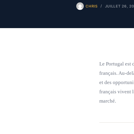
CHRIS
JUILLET 26, 2
Le Portugal est 
français. Au-del
et des opportun
français vivent 
marché.