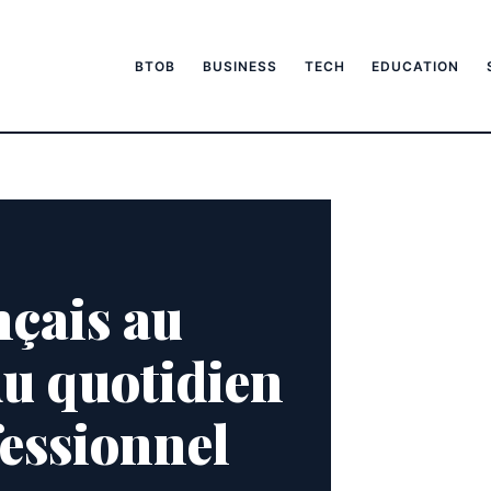
BTOB
BUSINESS
TECH
EDUCATION
nçais au
du quotidien
fessionnel