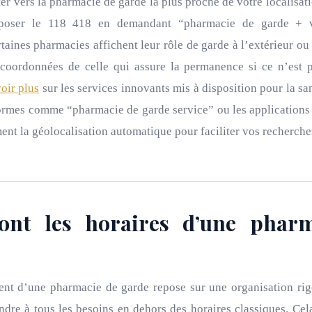
er vers la pharmacie de garde la plus proche de votre localisa
poser le 118 418 en demandant “pharmacie de garde + vo
aines pharmacies affichent leur rôle de garde à l’extérieur o
s coordonnées de celle qui assure la permanence si ce n’est p
oir plus
sur les services innovants mis à disposition pour la sa
formes comme “pharmacie de garde service” ou les applications
ent la géolocalisation automatique pour faciliter vos recherche
ont les horaires d’une phar
nt d’une pharmacie de garde repose sur une organisation ri
dre à tous les besoins en dehors des horaires classiques. Cela 