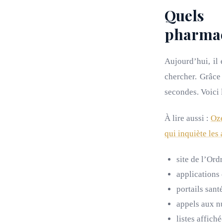
Quels 
pharmac
Aujourd’hui, il 
chercher. Grâce
secondes. Voici l
À lire aussi :
Oze
qui inquiète les 
site de l’Or
applications
portails sant
appels aux 
listes affich