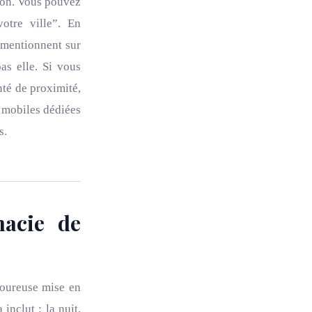
tion. Vous pouvez
tre ville”. En
u mentionnent sur
as elle. Si vous
nté de proximité,
 mobiles dédiées
s.
macie de
goureuse mise en
inclut : la nuit,