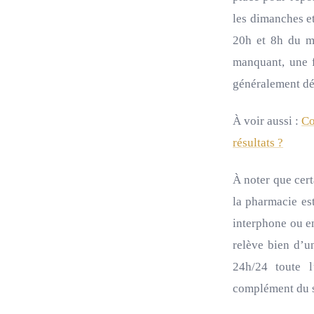
les dimanches et
20h et 8h du ma
manquant, une f
généralement dés
À voir aussi :
Co
résultats ?
À noter que cert
la pharmacie es
interphone ou en
relève bien d’u
24h/24 toute l
complément du s