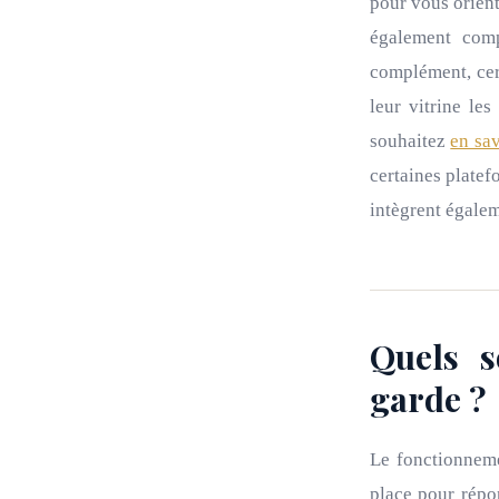
pour vous orient
également com
complément, cert
leur vitrine le
souhaitez
en sav
certaines plate
intègrent égalem
Quels s
garde ?
Le fonctionneme
place pour répon