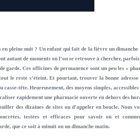
 en pleine nuit ? Un enfant qui fait de la fièvre un dimanche 
ont autant de moments où l’on se retrouve à chercher, parfoi
e garde. Ces officines de permanence sont un peu les « phar
out le reste s’éteint. Et pourtant, trouver la bonne adres
du casse-tête. Heureusement, des moyens simples, accessibles à
ocaliser rapidement une pharmacie ouverte en dehors des hora
ouiller des dizaines de sites ou d’appeler en boucle. Nous vou
concrètes, testées et efficaces pour savoir où et comm
rde, que ce soit à minuit ou un dimanche matin.