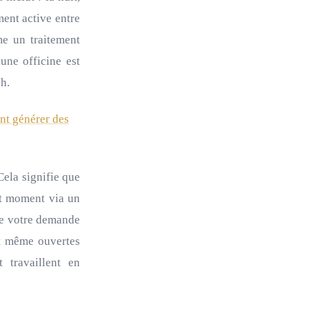
ment active entre
me un traitement
une officine est
h.
nt générer des
Cela signifie que
ut moment via un
que votre demande
nt même ouvertes
 travaillent en