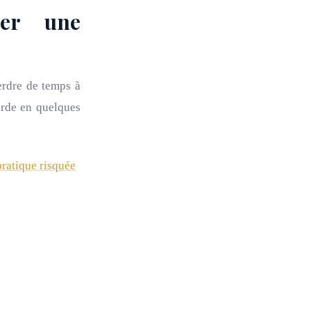
ser une
perdre de temps à
arde en quelques
pratique risquée