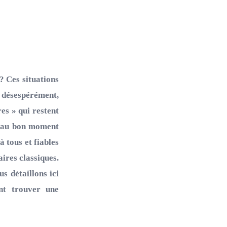
? Ces situations
s désespérément,
es » qui restent
se au bon moment
 tous et fiables
ires classiques.
s détaillons ici
ent trouver une