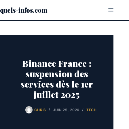
Passer
au
quels-infos.com
contenu
Binance France :
suspension des
services dès le 1er
juillet 2025
CHRIS
JUIN 25, 2026
TECH