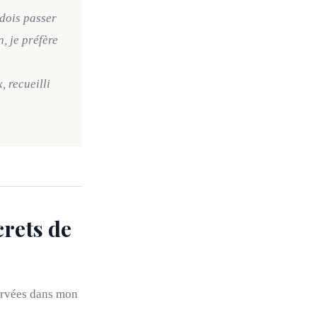
 dois passer
, je préfère
 recueilli
crets de
servées dans mon