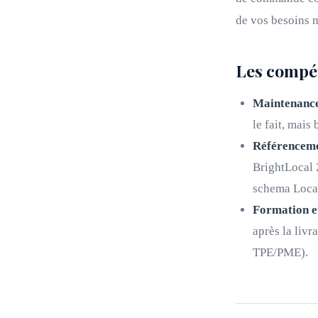
de vos besoins m
Les compét
Maintenance
le fait, mai
Référenceme
BrightLocal 2
schema Loca
Formation e
après la liv
TPE/PME).