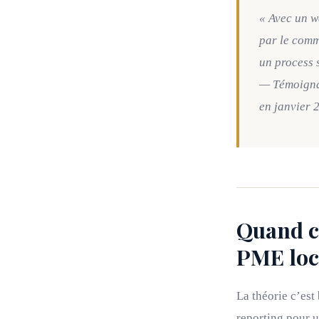
« Avec un w
par le comm
un process 
— Témoignag
en janvier 
Quand ch
PME loc
La théorie c’est
reporting pour u