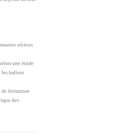
bmaster sérieux
selon une étude
 les balises
u de formation
rique des