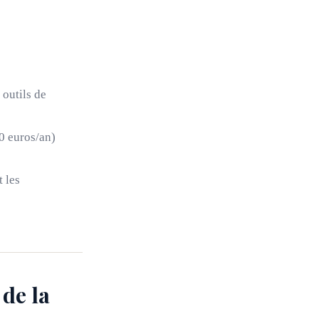
outils de
50 euros/an)
t les
 de la