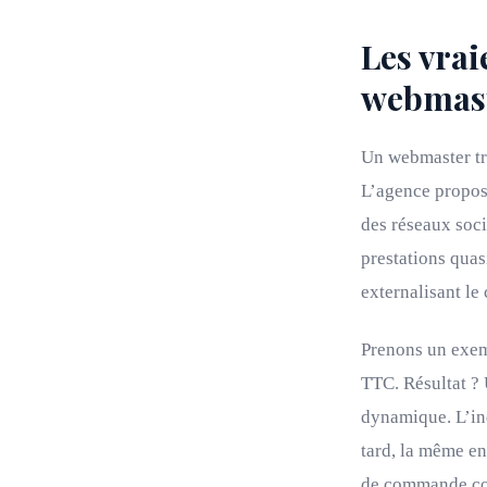
Les vrai
webmast
Un webmaster tra
L’agence propos
des réseaux soc
prestations quas
externalisant le
Prenons un exemp
TTC. Résultat ? 
dynamique. L’in
tard, la même en
de commande con