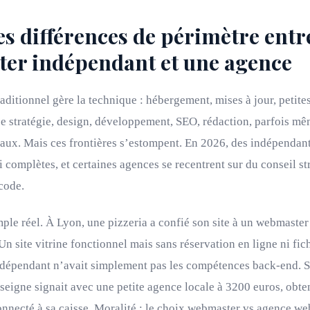
es différences de périmètre entr
er indépendant et une agence
ditionnel gère la technique : hébergement, mises à jour, petites
e stratégie, design, développement, SEO, rédaction, parfois mê
iaux. Mais ces frontières s’estompent. En 2026, des indépendan
i complètes, et certaines agences se recentrent sur du conseil s
 code.
le réel. À Lyon, une pizzeria a confié son site à un webmaster
Un site vitrine fonctionnel mais sans réservation en ligne ni fic
dépendant n’avait simplement pas les compétences back-end. S
seigne signait avec une petite agence locale à 3200 euros, obt
necté à sa caisse. Moralité : le choix webmaster vs agence we