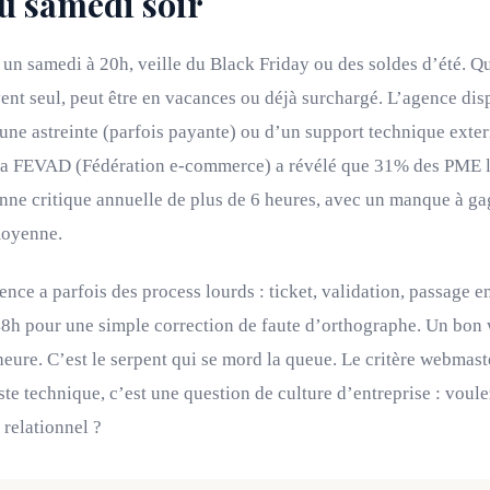
u samedi soir
e un samedi à 20h, veille du Black Friday ou des soldes d’été. Q
nt seul, peut être en vacances ou déjà surchargé. L’agence dis
ne astreinte (parfois payante) ou d’un support technique exter
la FEVAD (Fédération e-commerce) a révélé que 31% des PME l
nne critique annuelle de plus de 6 heures, avec un manque à ga
moyenne.
gence a parfois des process lourds : ticket, validation, passage
48h pour une simple correction de faute d’orthographe. Un bon
heure. C’est le serpent qui se mord la queue. Le critère webmas
ste technique, c’est une question de culture d’entreprise : voul
relationnel ?