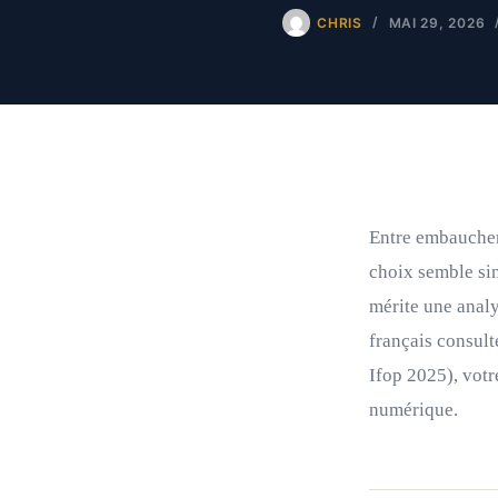
CHRIS
MAI 29, 2026
Entre embaucher
choix semble si
mérite une anal
français consul
Ifop 2025), votr
numérique.