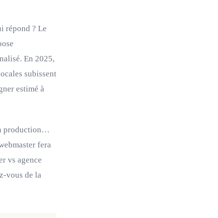
ui répond ? Le
pose
nalisé. En 2025,
ocales subissent
gner estimé à
 en production…
 webmaster fera
ter vs agence
ez-vous de la