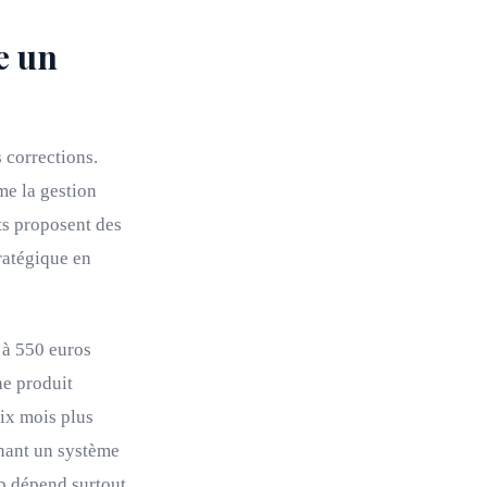
e un
 corrections.
me la gestion
ts proposent des
tratégique en
 à 550 euros
he produit
ix mois plus
enant un système
b dépend surtout