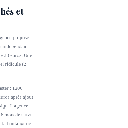
chés et
’agence propose
Un indépendant
re 30 euros. Une
l ridicule (2
aster : 1200
euros après ajout
esign. L’agence
6 mois de suivi.
 la boulangerie