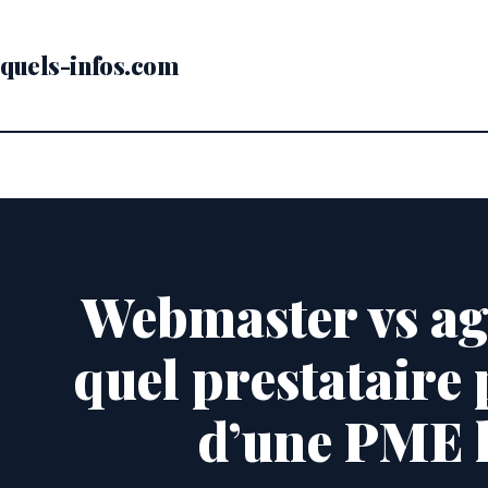
Passer
au
contenu
quels-infos.com
Webmaster vs ag
quel prestataire 
d’une PME l