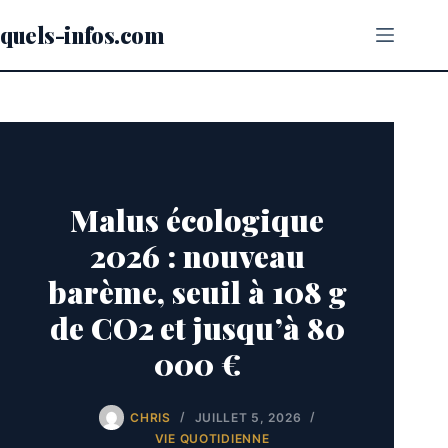
Passer
au
quels-infos.com
contenu
Malus écologique
2026 : nouveau
barème, seuil à 108 g
de CO2 et jusqu’à 80
000 €
CHRIS
JUILLET 5, 2026
VIE QUOTIDIENNE