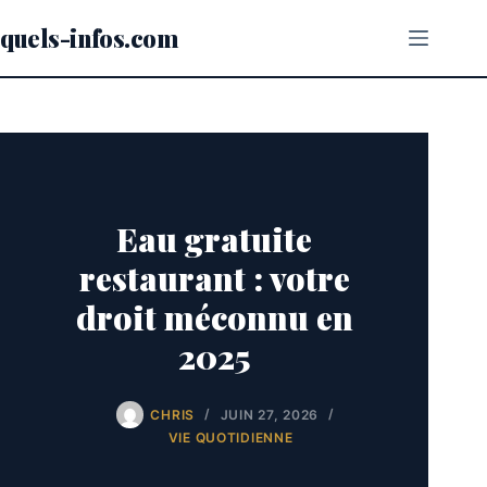
Passer
au
quels-infos.com
contenu
Eau gratuite
restaurant : votre
droit méconnu en
2025
CHRIS
JUIN 27, 2026
VIE QUOTIDIENNE